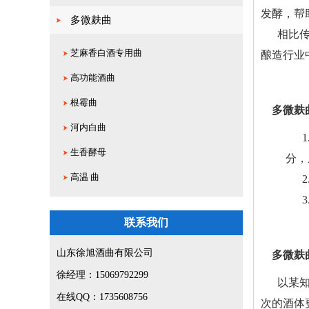
发酵，帮
多微麸曲
相比
芝麻香白酒专用曲
酿造行业
高功能酒曲
根霉曲
多微麸
河内白曲
生香酵母
分，
高温 曲
联系我们
山东徐旭酒曲有限公司
多微麸
徐经理：15069792299
以某
在线QQ：1735608756
次的酒体