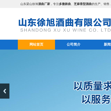
山东梁山徐旭
酒曲厂家
，专注
多微麸曲
、
芝麻香型酒曲
的生产、销售
网站首页
公司简介
新闻